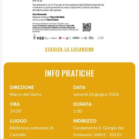
SCARICA LA LOCANDINA
INFO PRATICHE
DIREZIONE
DATA
Marco del Gatto
venerdì 26 giugno 2026
ORA
DURATA
19:30
1:00
LUOGO
INDIRIZZO
Biblioteca comunale di
Fondamenta S. Giorgio dei
Castello
Schiavoni, 50651 - 30122